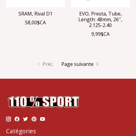
SRAM, Rival D1
EVO, Presta, Tube,
Length: 48mm, 26'',
58,00$CA
2.125-2.40
9,99$CA
Préc.
Page suivante
Catégories