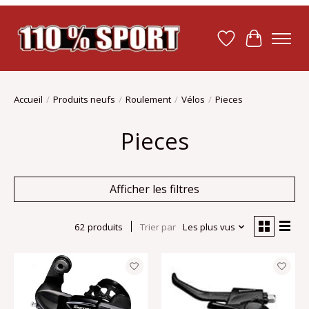
Liste de souhait
Panier
Accueil
/
Produits neufs
/
Roulement
/
Vélos
/
Pieces
Pieces
Afficher les filtres
62 produits
Trier par
Les plus vus