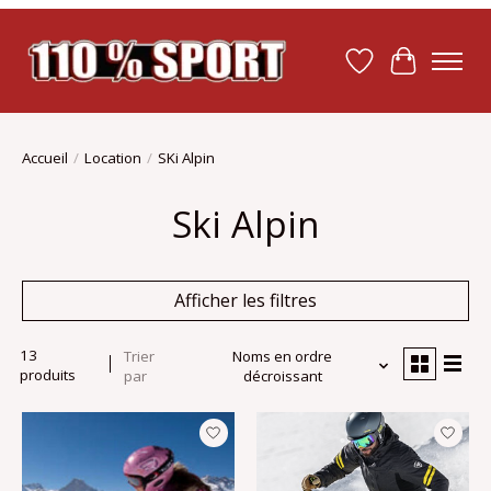
Liste de souhait
Panier
Accueil
/
Location
/
SKi Alpin
Ski Alpin
Afficher les filtres
13
Trier
Noms en ordre
produits
par
décroissant