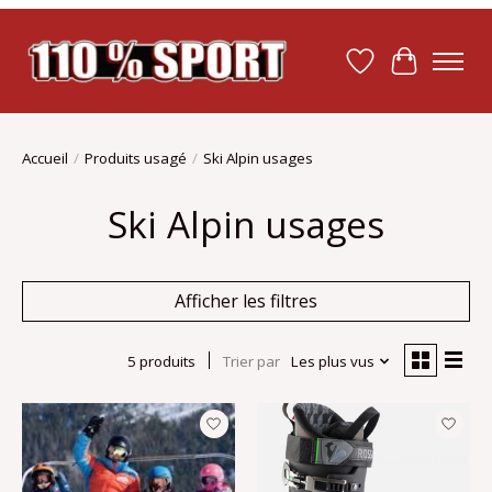
Liste de souhait
Panier
Accueil
/
Produits usagé
/
Ski Alpin usages
Ski Alpin usages
Afficher les filtres
5 produits
Trier par
Les plus vus