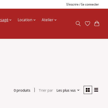
S’inscrire / Se connecter
usagé
Location
Atelier
Trier par
Les plus vus
0 produits