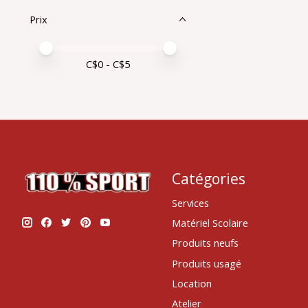
Prix
Prix minimum
Price maximum value
C$
0
- C$
5
Catégories
Services
Matériel Scolaire
Produits neufs
Produits usagé
Location
Atelier