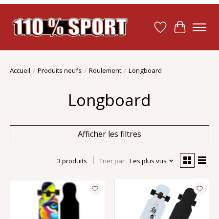
Liste de souhait
Panier
Accueil
/
Produits neufs
/
Roulement
/
Longboard
Longboard
Afficher les filtres
3 produits
Trier par
Les plus vus