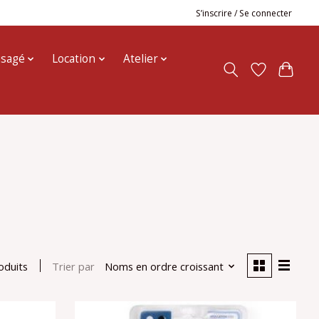
S’inscrire / Se connecter
usagé
Location
Atelier
Trier par
Noms en ordre croissant
oduits