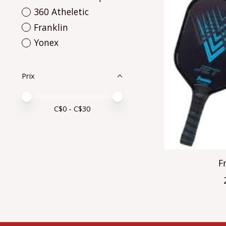
360 Atheletic
Franklin
Yonex
Prix
Prix minimum
Price maximum value
C$
0
- C$
30
F