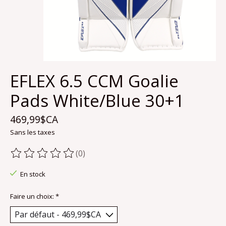
EFLEX 6.5 CCM Goalie
Pads White/Blue 30+1
469,99$CA
Sans les taxes
(0)
Ce produit est évalué à
0
sur 5
En stock
Faire un choix:
*