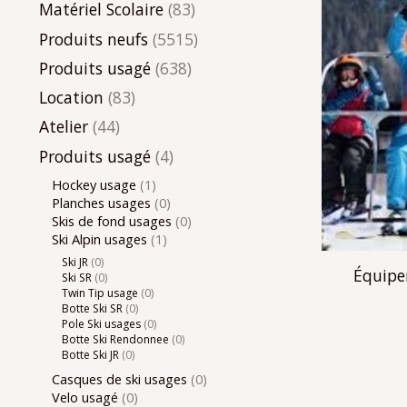
Matériel Scolaire
(83)
Produits neufs
(5515)
Produits usagé
(638)
Location
(83)
Atelier
(44)
Produits usagé
(4)
Hockey usage
(1)
Planches usages
(0)
Skis de fond usages
(0)
Ski Alpin usages
(1)
Ski JR
(0)
Équip
Ski SR
(0)
Twin Tip usage
(0)
Botte Ski SR
(0)
Pole Ski usages
(0)
Botte Ski Rendonnee
(0)
Botte Ski JR
(0)
Casques de ski usages
(0)
Velo usagé
(0)