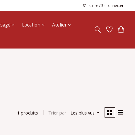
S’inscrire / Se connecter
usagé
Location
Atelier
Trier par
Les plus vus
1 produits