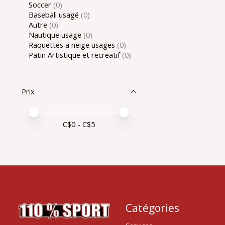
Soccer
(0)
Baseball usagé
(0)
Autre
(0)
Nautique usage
(0)
Raquettes a neige usages
(0)
Patin Artistique et recreatif
(0)
Prix
Prix minimum
Price maximum value
C$
0
- C$
5
Catégories