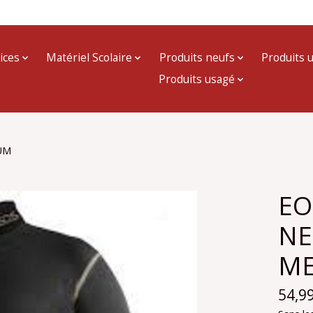
ices
Matériel Scolaire
Produits neufs
Produits 
Produits usagé
UM
EO
NE
M
54,9