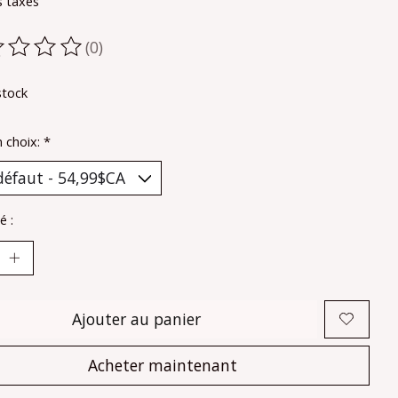
s taxes
(0)
oduit est évalué à
0
sur 5
stock
n choix:
*
é :
Ajouter au panier
Acheter maintenant