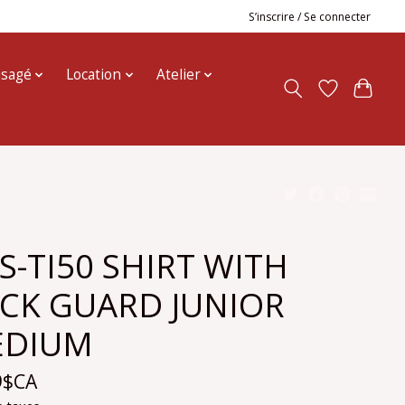
S’inscrire / Se connecter
usagé
Location
Atelier
S-TI50 SHIRT WITH
CK GUARD JUNIOR
EDIUM
9$CA