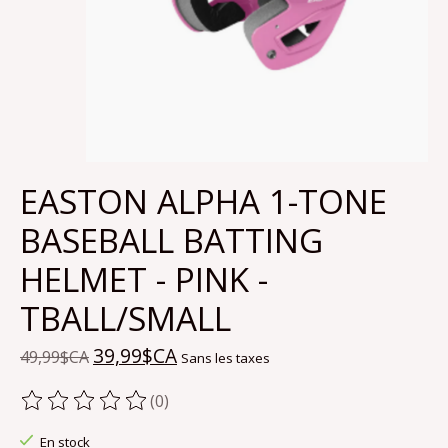
EASTON ALPHA 1-TONE
BASEBALL BATTING
HELMET - PINK -
TBALL/SMALL
39,99$CA
49,99$CA
Sans les taxes
(0)
Ce produit est évalué à
0
sur 5
En stock