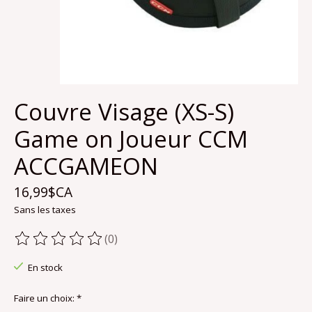
Couvre Visage (XS-S)
Game on Joueur CCM
ACCGAMEON
16,99$CA
Sans les taxes
(0)
Ce produit est évalué à
0
sur 5
En stock
Faire un choix:
*