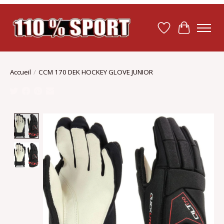
Liste de souhait
Panier
Accueil
/
CCM 170 DEK HOCKEY GLOVE JUNIOR
Product image slideshow Items