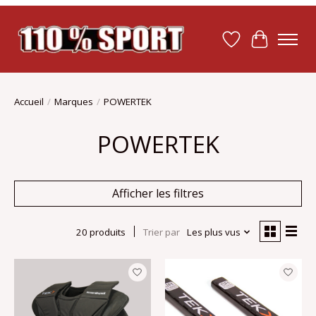
Liste de souhait
Panier
Accueil
/
Marques
/
POWERTEK
POWERTEK
Afficher les filtres
20 produits
Trier par
Les plus vus