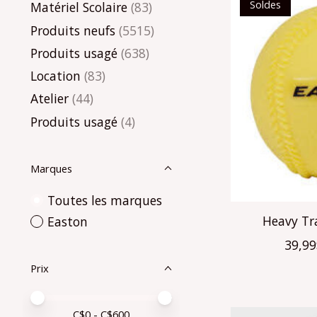
Soldes
Matériel Scolaire
(83)
Produits neufs
(5515)
Produits usagé
(638)
Location
(83)
Atelier
(44)
Produits usagé
(4)
Marques
Toutes les marques
Heavy Tra
Easton
39,9
Prix
Prix minimum
Price maximum value
C$
0
- C$
600