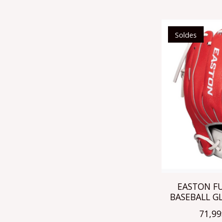
Soldes
EASTON FU
BASEBALL G
71,9