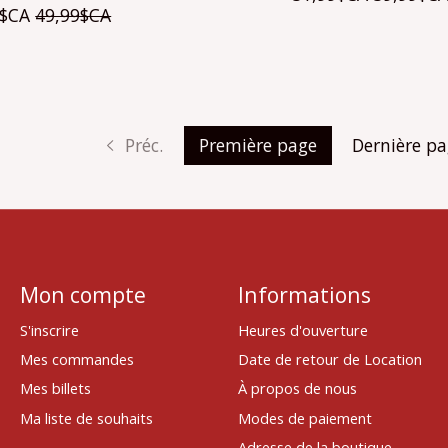
9$CA
49,99$CA
Préc.
Première page
Dernière p
Mon compte
Informations
S'inscrire
Heures d'ouverture
Mes commandes
Date de retour de Location
Mes billets
À propos de nous
Ma liste de souhaits
Modes de paiement
Adresse de la boutique