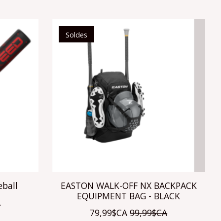
Soldes
eball
EASTON WALK-OFF NX BACKPACK
EQUIPMENT BAG - BLACK
A
79,99$CA
99,99$CA