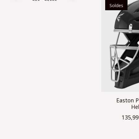
Soldes
Easton 
He
135,9