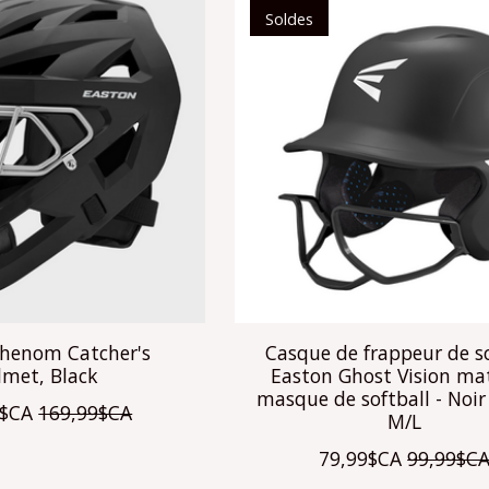
Soldes
Phenom Catcher's
Casque de frappeur de so
lmet, Black
Easton Ghost Vision ma
masque de softball - Noir 
9$CA
169,99$CA
M/L
79,99$CA
99,99$C