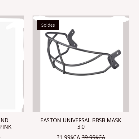
Soldes
END
EASTON UNIVERSAL BBSB MASK
PINK
3.0
A
31,99$CA
39,99$CA