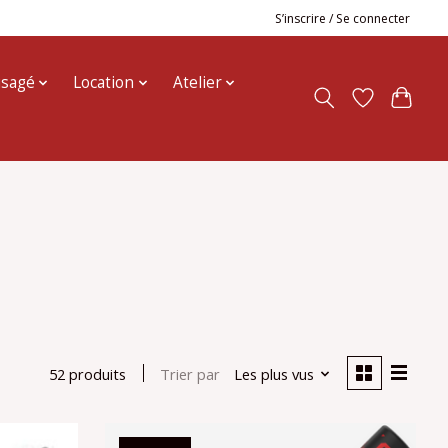
S’inscrire / Se connecter
usagé
Location
Atelier
Trier par
Les plus vus
52 produits