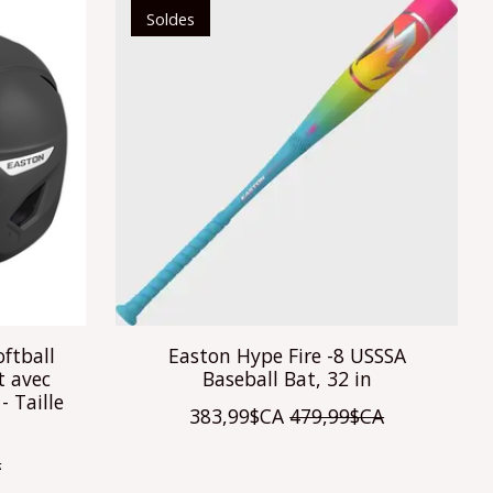
Soldes
ftball
Easton Hype Fire -8 USSSA
t avec
Baseball Bat, 32 in
- Taille
383,99$CA
479,99$CA
A