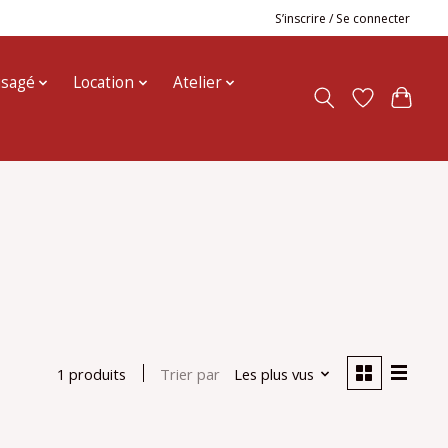
S’inscrire / Se connecter
usagé
Location
Atelier
Trier par
Les plus vus
1 produits