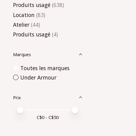
Produits usagé
(638)
Location
(83)
Atelier
(44)
Produits usagé
(4)
Marques
Toutes les marques
Under Armour
Prix
Prix minimum
Price maximum value
C$
0
- C$
50