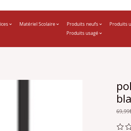
ices
Matériel Scolaire
Produits neufs
Produits 
Produits usagé
po
bl
69,99
Ce pr