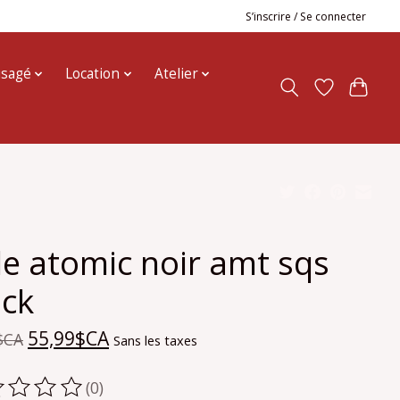
S’inscrire / Se connecter
usagé
Location
Atelier
le atomic noir amt sqs
ack
55,99$CA
$CA
Sans les taxes
(0)
oduit est évalué à
0
sur 5