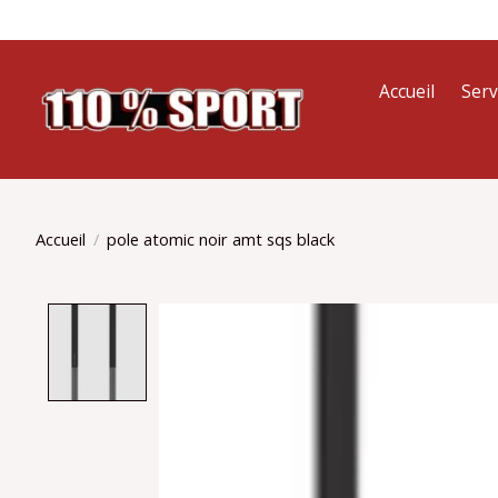
Accueil
Serv
Accueil
/
pole atomic noir amt sqs black
Product image slideshow Items