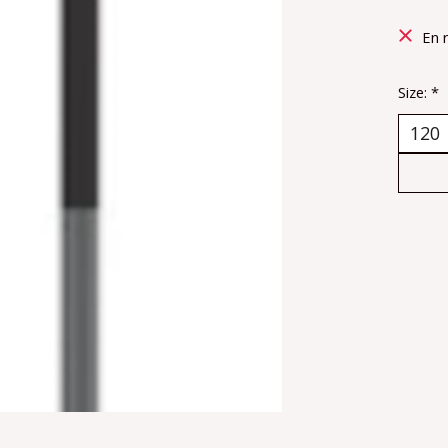
En 
Size:
*