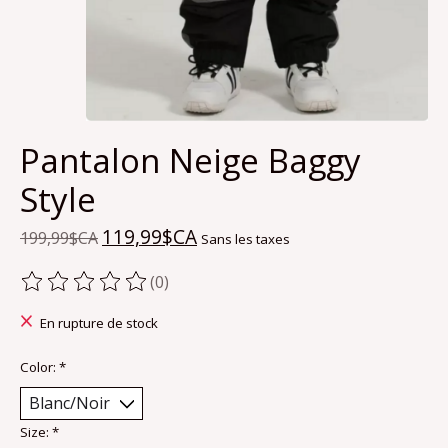
Pantalon Neige Baggy
Style
119,99$CA
199,99$CA
Sans les taxes
(0)
Ce produit est évalué à
0
sur 5
En rupture de stock
Color:
*
Size:
*