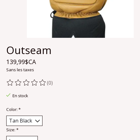
Outseam
139,99$CA
Sans les taxes
(0)
Ce produit est évalué à
0
sur 5
En stock
Color:
*
Size:
*