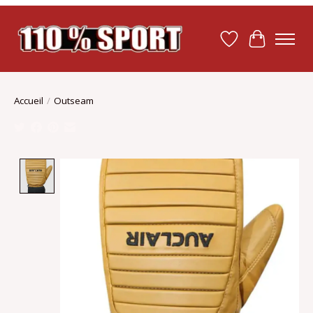
Liste de souhait
Panier
Accueil
/
Outseam
Product image slideshow Items