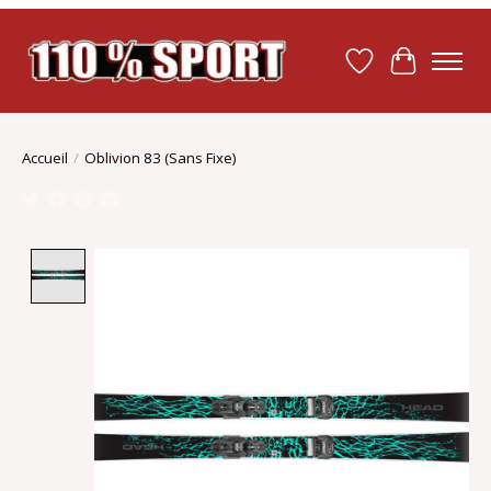
Liste de souhait
Panier
Accueil
/
Oblivion 83 (Sans Fixe)
Product image slideshow Items