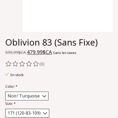
Oblivion 83 (Sans Fixe)
479,99$CA
599,99$CA
Sans les taxes
(0)
Ce produit est évalué à
0
sur 5
En stock
Color:
*
Size:
*