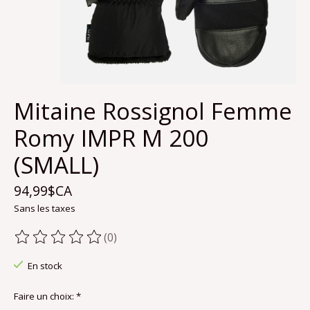
Mitaine Rossignol Femme
Romy IMPR M 200
(SMALL)
94,99$CA
Sans les taxes
(0)
Ce produit est évalué à
0
sur 5
En stock
Faire un choix:
*