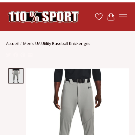
Liste de souhait
Panier
Accueil
/
Men's UA Utility Baseball Knicker gris
Product image slideshow Items