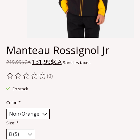
Manteau Rossignol Jr
131,99$CA
219,99$CA
Sans les taxes
(0)
Ce produit est évalué à
0
sur 5
En stock
Color:
*
Size:
*