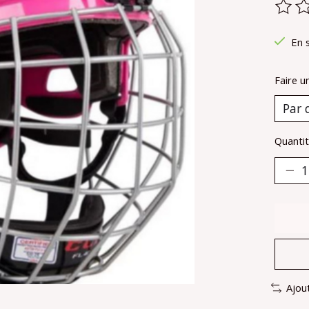
Ce pr
En 
Faire u
Quantit
Ajou