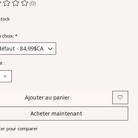
(0)
oduit est évalué à
0
sur 5
stock
n choix:
*
é :
Ajouter au panier
Acheter maintenant
ter pour comparer