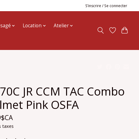
S’inscrire / Se connecter
usagé
Location
Atelier
70C JR CCM TAC Combo
lmet Pink OSFA
9$CA
s taxes