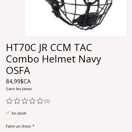
HT70C JR CCM TAC
Combo Helmet Navy
OSFA
84,99$CA
Sans les taxes
(0)
Ce produit est évalué à
0
sur 5
En stock
Faire un choix:
*