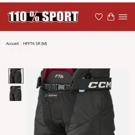
Liste de souhait
Panier
Accueil
/
HPFT6 SR (M)
Product image slideshow Items