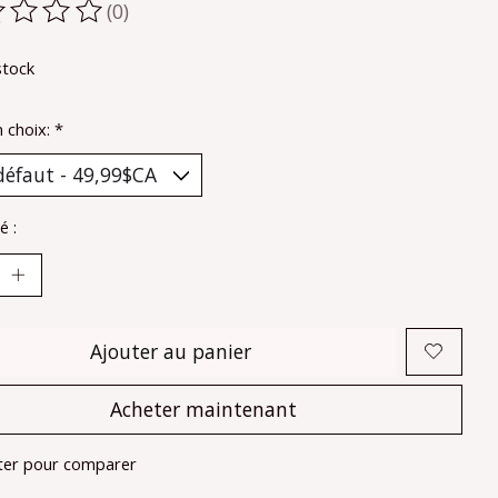
(0)
oduit est évalué à
0
sur 5
stock
n choix:
*
é :
Ajouter au panier
Acheter maintenant
ter pour comparer