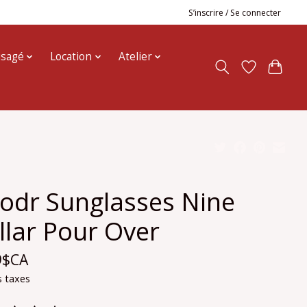
S’inscrire / Se connecter
usagé
Location
Atelier
odr Sunglasses Nine
llar Pour Over
9$CA
s taxes