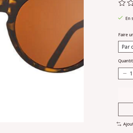
Ce pr
En 
Faire u
Quantit
Ajou