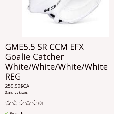
GME5.5 SR CCM EFX
Goalie Catcher
White/White/White/White
REG
259,99$CA
Sans les taxes
(0)
Ce produit est évalué à
0
sur 5
En stock