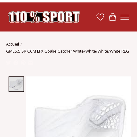
Liste de souhait
Panier
Accueil
/
GME5.5 SR CCM EFX Goalie Catcher White/White/White/White REG
Product image slideshow Items