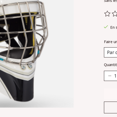
Sans le
Ce pr
En 
Faire u
Quantit