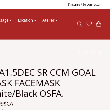
S’inscrire / Se connecter
usagé
Location
Atelier
A1.5DEC SR CCM GOAL
SK FACEMASK
ite/Black OSFA.
99$CA