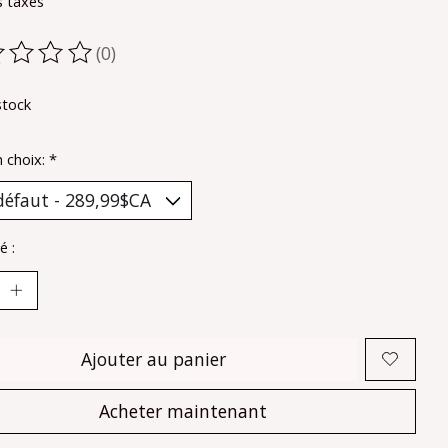
s taxes
(0)
oduit est évalué à
0
sur 5
stock
n choix:
*
é :
Ajouter au panier
Acheter maintenant