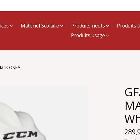
ices
Matériel Scolaire
Produits neufs
Produits 
Produits usagé
ack OSFA.
GF
MA
Wh
289,