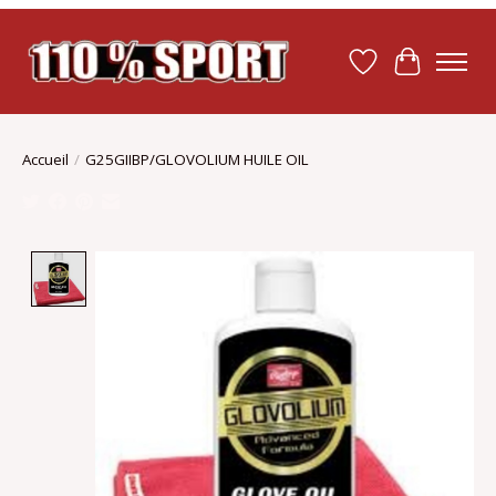
Liste de souhait
Panier
Accueil
/
G25GIIBP/GLOVOLIUM HUILE OIL
Product image slideshow Items