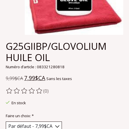
G25GIIBP/GLOVOLIUM
HUILE OIL
Numéro d’article : 083321280818
7,99$CA
9,99$CA
Sans les taxes
(0)
Ce produit est évalué à
0
sur 5
En stock
Faire un choix:
*