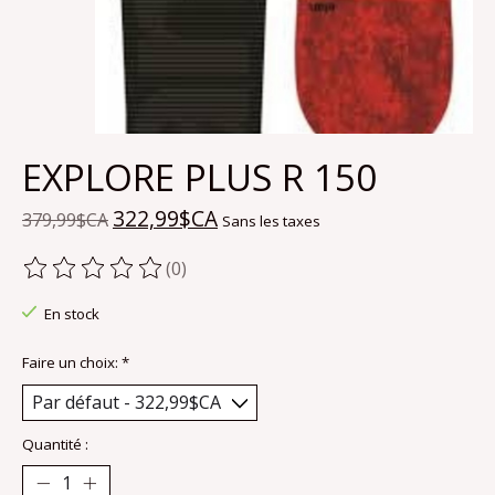
EXPLORE PLUS R 150
322,99$CA
379,99$CA
Sans les taxes
(0)
Ce produit est évalué à
0
sur 5
En stock
Faire un choix:
*
Quantité :