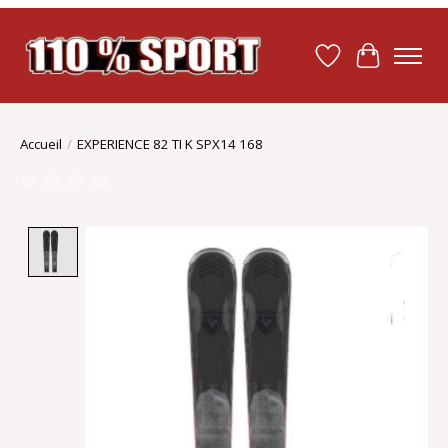
Liste de souhait
Panier
Accueil
/
EXPERIENCE 82 TI K SPX14 168
Product image slideshow Items