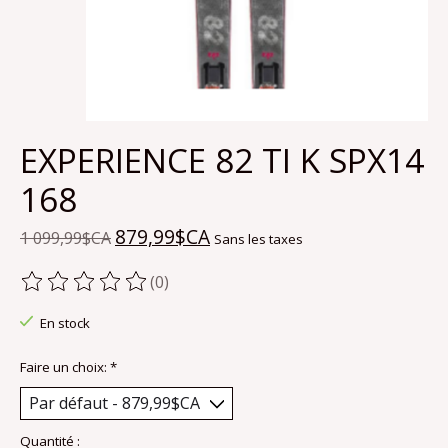
EXPERIENCE 82 TI K SPX14
168
879,99$CA
1 099,99$CA
Sans les taxes
(0)
Ce produit est évalué à
0
sur 5
En stock
Faire un choix:
*
Quantité :