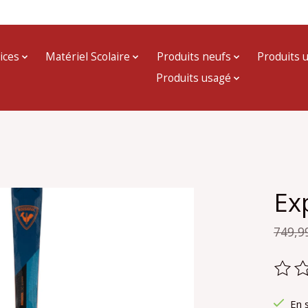
ices
Matériel Scolaire
Produits neufs
Produits 
Produits usagé
Ex
749,9
Ce pr
En 