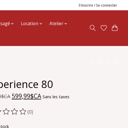
S’inscrire / Se connecter
usagé
Location
Atelier
perience 80
599,99$CA
9$CA
Sans les taxes
(0)
oduit est évalué à
0
sur 5
stock