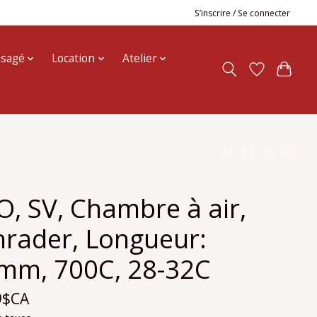
S’inscrire / Se connecter
usagé
Location
Atelier
, SV, Chambre à air,
hrader, Longueur:
mm, 700C, 28-32C
9$CA