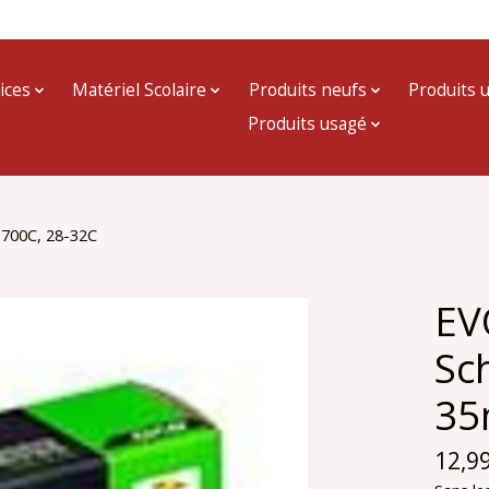
ices
Matériel Scolaire
Produits neufs
Produits 
Produits usagé
 700C, 28-32C
EVO
Sc
35
12,9