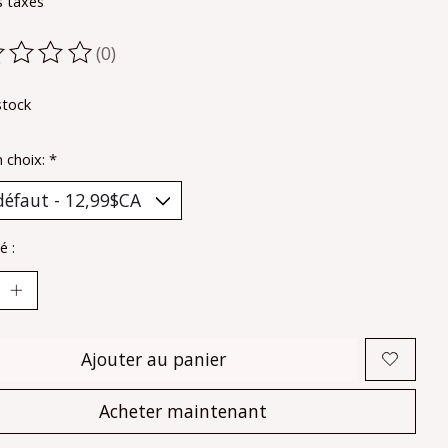
s taxes
(0)
oduit est évalué à
0
sur 5
stock
n choix:
*
é :
Ajouter au panier
Acheter maintenant