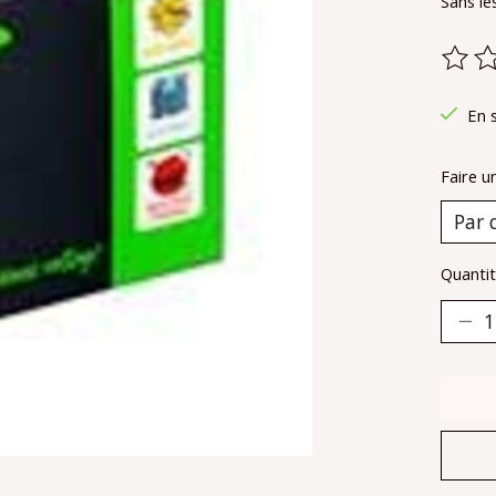
Sans le
Ce pr
En 
Faire u
Quantit