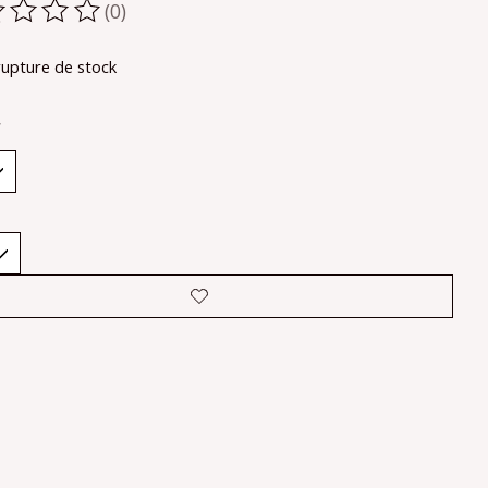
(0)
oduit est évalué à
0
sur 5
rupture de stock
*