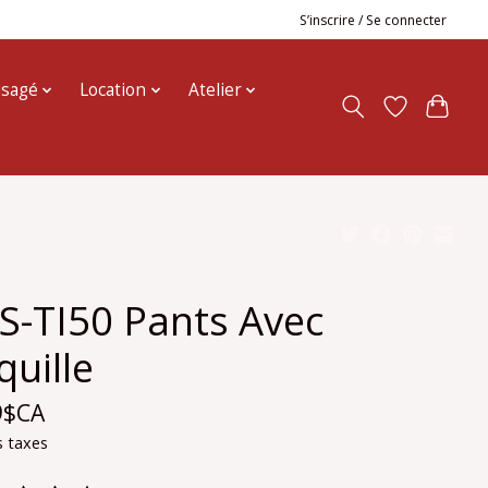
S’inscrire / Se connecter
usagé
Location
Atelier
S-TI50 Pants Avec
quille
9$CA
s taxes