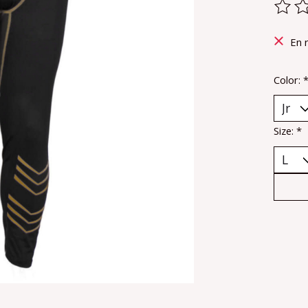
Ce pr
En 
Color:
Size:
*