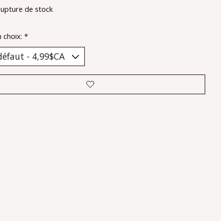
rupture de stock
n choix:
*