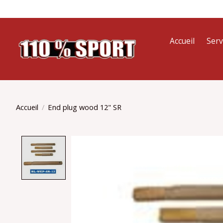
Accueil
Serv
Accueil
/
End plug wood 12" SR
Product image slideshow Items