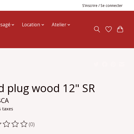
S’inscrire / Se connecter
usagé
Location
Atelier
d plug wood 12" SR
$CA
s taxes
(0)
oduit est évalué à
0
sur 5