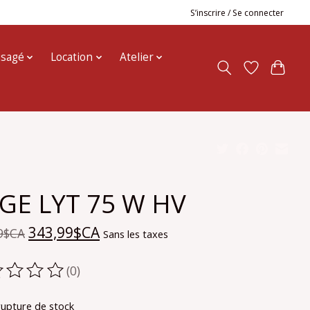
S’inscrire / Se connecter
usagé
Location
Atelier
GE LYT 75 W HV
343,99$CA
9$CA
Sans les taxes
(0)
oduit est évalué à
0
sur 5
rupture de stock