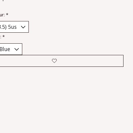
ur:
*
r:
*