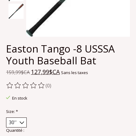
Easton Tango -8 USSSA
Youth Baseball Bat
127,99$CA
159,99$CA
Sans les taxes
(0)
Ce produit est évalué à
0
sur 5
En stock
Size:
*
Quantité :