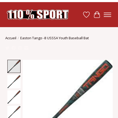
Liste de souhait
Panier
Accueil
/
Easton Tango -8 USSSA Youth Baseball Bat
Product image slideshow Items