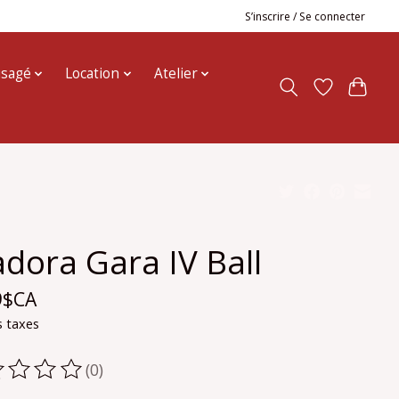
S’inscrire / Se connecter
usagé
Location
Atelier
adora Gara IV Ball
9$CA
s taxes
(0)
oduit est évalué à
0
sur 5