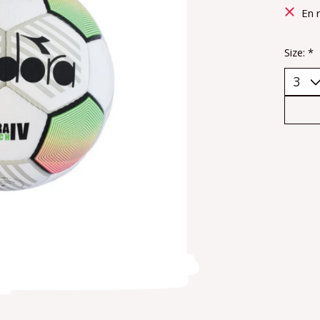
En 
Size:
*