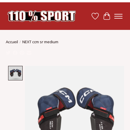
Liste de souhait
Panier
Accueil
/
NEXT ccm sr medium
Product image slideshow Items