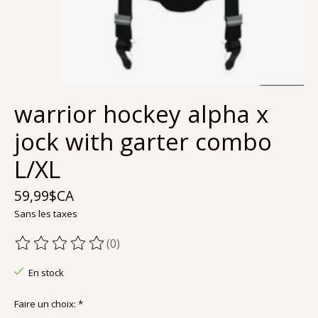
warrior hockey alpha x
jock with garter combo
L/XL
59,99$CA
Sans les taxes
(0)
Ce produit est évalué à
0
sur 5
En stock
Faire un choix:
*