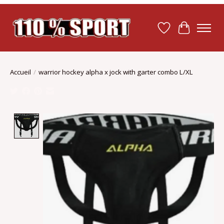
Liste de souhait
Panier
Accueil
/
warrior hockey alpha x jock with garter combo L/XL
Product image slideshow Items