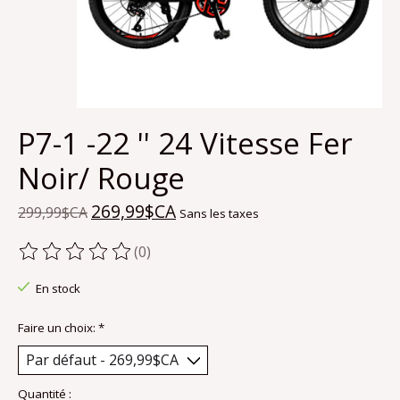
P7-1 -22 '' 24 Vitesse Fer
Noir/ Rouge
269,99$CA
299,99$CA
Sans les taxes
(0)
Ce produit est évalué à
0
sur 5
En stock
Faire un choix:
*
Quantité :