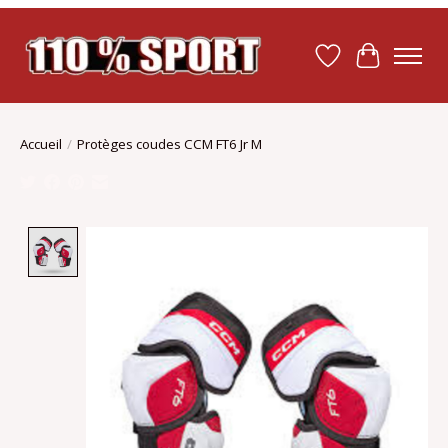
Liste de souhait
Panier
Accueil
/
Protèges coudes CCM FT6 Jr M
Product image slideshow Items