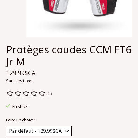
Protèges coudes CCM FT6
Jr M
129,99$CA
Sans les taxes
(0)
Ce produit est évalué à
0
sur 5
En stock
Faire un choix:
*