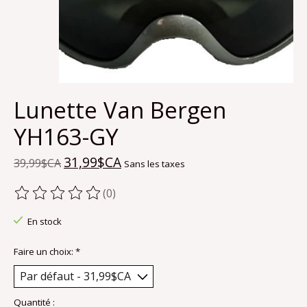
Lunette Van Bergen
YH163-GY
31,99$CA
39,99$CA
Sans les taxes
(0)
Ce produit est évalué à
0
sur 5
En stock
Faire un choix:
*
Quantité :