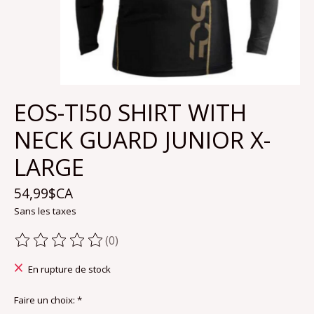
EOS-TI50 SHIRT WITH
NECK GUARD JUNIOR X-
LARGE
54,99$CA
Sans les taxes
(0)
Ce produit est évalué à
0
sur 5
En rupture de stock
Faire un choix:
*