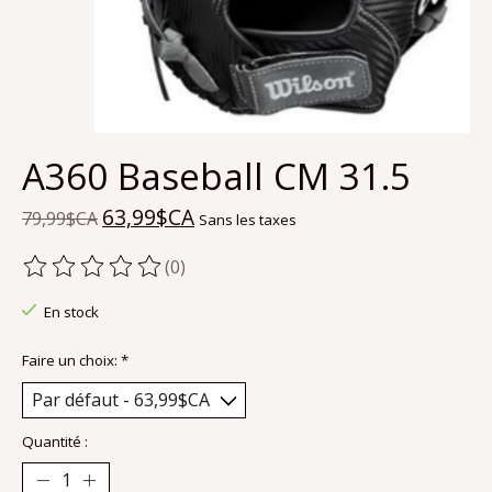
A360 Baseball CM 31.5
63,99$CA
79,99$CA
Sans les taxes
(0)
Ce produit est évalué à
0
sur 5
En stock
Faire un choix:
*
Quantité :