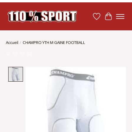
Liste de souhait
Panier
Accueil
/
CHAMPRO YTH M GAINE FOOTBALL
Product image slideshow Items