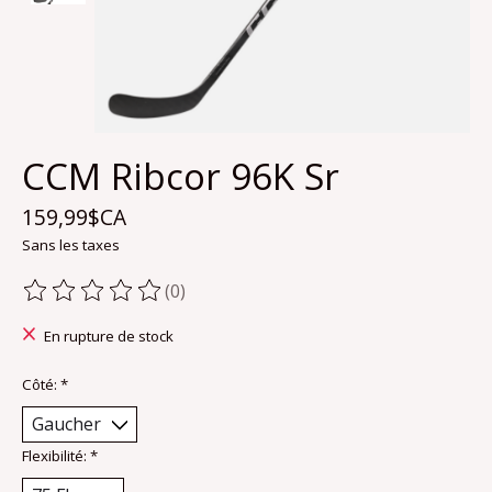
CCM Ribcor 96K Sr
159,99$CA
Sans les taxes
(0)
Ce produit est évalué à
0
sur 5
En rupture de stock
Côté:
*
Flexibilité:
*