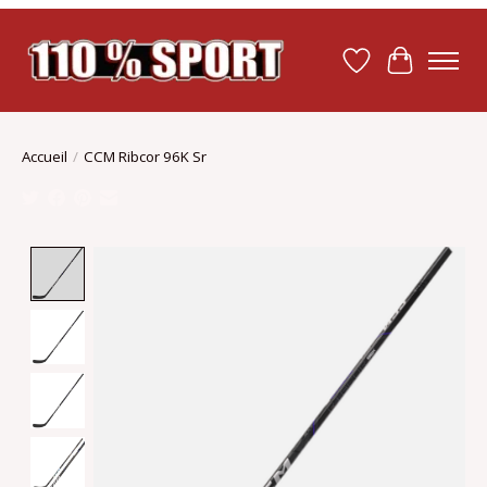
Liste de souhait
Panier
Accueil
/
CCM Ribcor 96K Sr
Product image slideshow Items