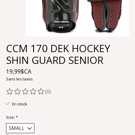
CCM 170 DEK HOCKEY
SHIN GUARD SENIOR
19,99$CA
Sans les taxes
(0)
Ce produit est évalué à
0
sur 5
En stock
Size:
*