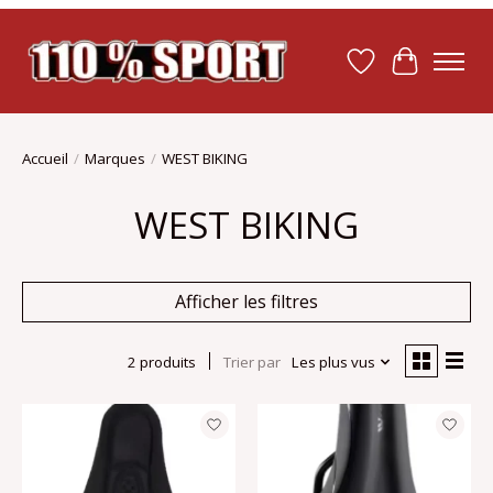
Liste de souhait
Panier
Accueil
/
Marques
/
WEST BIKING
WEST BIKING
Afficher les filtres
2 produits
Trier par
Les plus vus