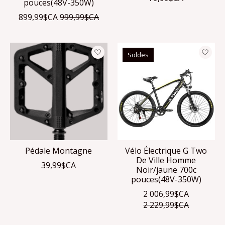
pouces(48V-350W)
899,99$CA
999,99$CA
Soldes
Pédale Montagne
Vélo Électrique G Two
De Ville Homme
39,99$CA
Noir/jaune 700c
pouces(48V-350W)
2 006,99$CA
2 229,99$CA