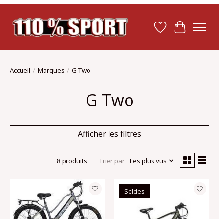
Liste de souhait
Panier
Accueil
/
Marques
/
G Two
G Two
Afficher les filtres
8 produits
Trier par
Les plus vus
Soldes