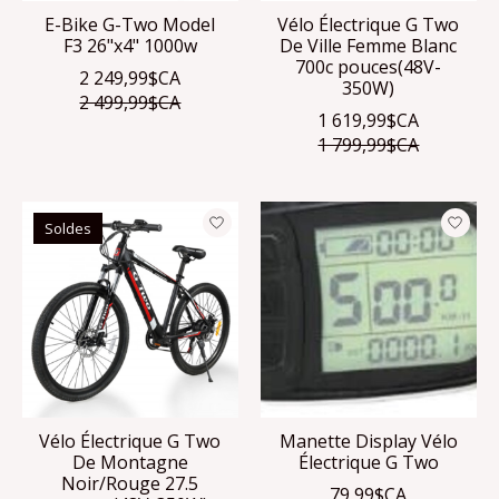
E-Bike G-Two Model
Vélo Électrique G Two
F3 26"x4" 1000w
De Ville Femme Blanc
700c pouces(48V-
2 249,99$CA
350W)
2 499,99$CA
1 619,99$CA
1 799,99$CA
Soldes
Vélo Électrique G Two
Manette Display Vélo
De Montagne
Électrique G Two
Noir/Rouge 27.5
79,99$CA